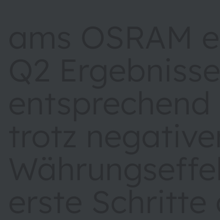
ams OSRAM erz
Q2 Ergebniss
entsprechend
trotz negative
Währungseffek
erste Schritte