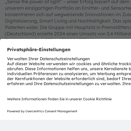
„Sense the power of light“ – unser Erfolg basiert auf dem
unserem einzigartigen Portfolio an Emitter- und Sensorte
konzentrieren sich auf wegweisende Innovationen im Zu
Digitalisierung, Smart Living und Nachhaltigkeit. Das spi
Patenten wider. Die Gruppe mit Hauptsitz in Premstätten
(Deutschland) erzielte 2024 einen Umsatz von 3,4 Millia
Exchange notiert (ISIN: AT0000A3EPA4).
Mehr über uns erfahren Sie auf
https://ams-osram.com
ams und OSRAM sind eingetragene Handelsmarken der am
Produkte und Dienstleistungen angemeldete oder einge
übrigen hier genannten Namen von Unternehmen oder P
Handelsmarken ihrer jeweiligen Inhaber sein.
ams OSRAM auf Social Media folgen: >
LinkedIn
>
Facebo