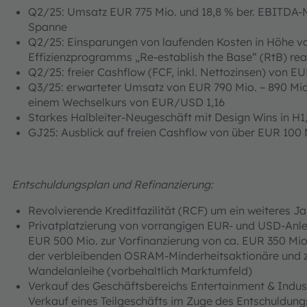
Q2/25: Umsatz EUR 775 Mio. und 18,8 % ber. EBITDA-Mar
Spanne
Q2/25: Einsparungen von laufenden Kosten in Höhe v
Effizienzprogramms „Re-establish the Base“ (RtB) real
Q2/25: freier Cashflow (FCF, inkl. Nettozinsen) von EU
Q3/25: erwarteter Umsatz von EUR 790 Mio. – 890 Mio.
einem Wechselkurs von EUR/USD 1,16
Starkes Halbleiter-Neugeschäft mit Design Wins in H1
GJ25: Ausblick auf freien Cashflow von über EUR 100 
Entschuldungsplan und Refinanzierung:
Revolvierende Kreditfazilität (RCF) um ein weiteres J
Privatplatzierung von vorrangigen EUR- und USD-Anlei
EUR 500 Mio. zur Vorfinanzierung von ca. EUR 350 Mio
der verbleibenden OSRAM-Minderheitsaktionäre und z
Wandelanleihe (vorbehaltlich Marktumfeld)
Verkauf des Geschäftsbereichs Entertainment & Industr
Verkauf eines Teilgeschäfts im Zuge des Entschuldun