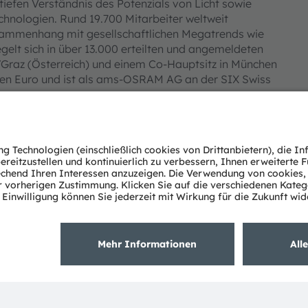
 tiefen Verständnis des Potenzials von Licht sowie
chnologien. Rund 19.700 Mitarbeiter weltweit
sammenhang mit gesellschaftlichen Megatrends wie
egelt sich in über 13.000 erteilten und angemeldeten
/Graz (Österreich) und einem Co-Hauptsitz in München
rden Euro und ist als ams-OSRAM AG an der SIX Swiss
s OSRAM Gruppe. Zusätzlich sind viele unserer
tragene Handelsmarken der ams OSRAM Gruppe. Alle
rodukten können Handelsmarken oder eingetragene
ok
>
YouTube