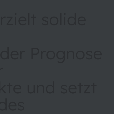
ielt solide
e
 der Prognose
r
te und setzt
 des