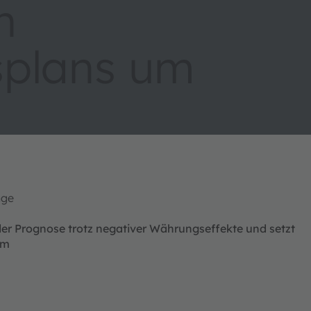
n
splans um
ange
er Prognose trotz negativer Währungseffekte und setzt
​​