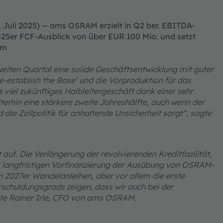
 Juli 2025) -- ams OSRAM erzielt in Q2 ber. EBITDA-
25er FCF-Ausblick von über EUR 100 Mio. und setzt
um
eiten Quartal eine solide Geschäftsentwicklung mit guter
e-establish the Base‘ und die Vorproduktion für das
s viel zukünftiges Halbleitergeschäft dank einer sehr
erhin eine stärkere zweite Jahreshälfte, auch wenn der
ie Zollpolitik für anhaltende Unsicherheit sorgt“, sagte
t auf. Die Verlängerung der revolvierenden Kreditfazilität,
ur langfristigen Vorfinanzierung der Ausübung von OSRAM-
n 2027er Wandelanleihen, aber vor allem die erste
schuldungsgrads zeigen, dass wir auch bei der
gte Rainer Irle, CFO von ams OSRAM.