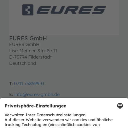
EURES GmbH
EURES GmbH
Lise-Meitner-Straße 11
D-70794 Filderstadt
Deutschland
T:
0711 758599-0
E:
info@eures-gmbh.de
https://www.eures-gmbh.de
Partner Typ