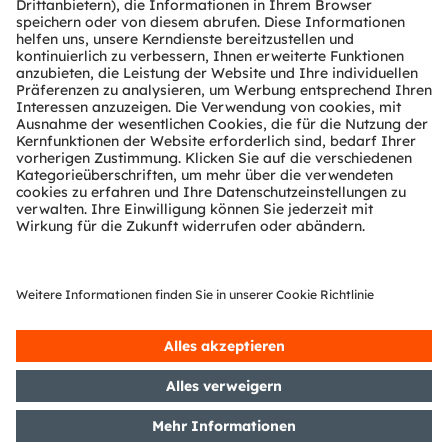
OSRAM Markenlizenznehmer
Region
• Europa
Service contact
https://www.eures-gmbh.de/en/service-contact
Newsletter-Anmeldung
Abonnieren