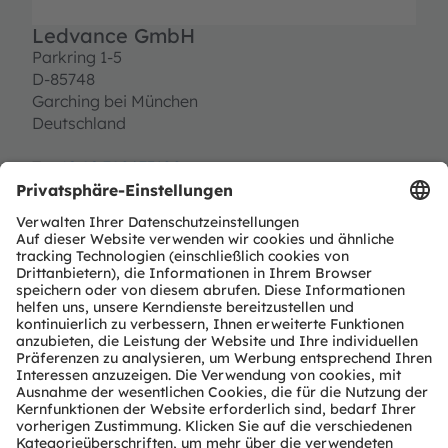
Ledvance GmbH
Parkring 1-5
D-85748
Garching bei München
Deutschland
T:
+49 89 780673100
E:
contact@ledvance.com
https://www.ledvance.com
Partner Typ
OSRAM Markenlizenznehmer
Region
Global (ohne Kanada, Puerto Rico, USA)
Service Kontakt
https://www.ledvance.de/consumer/unternehmen/ueb