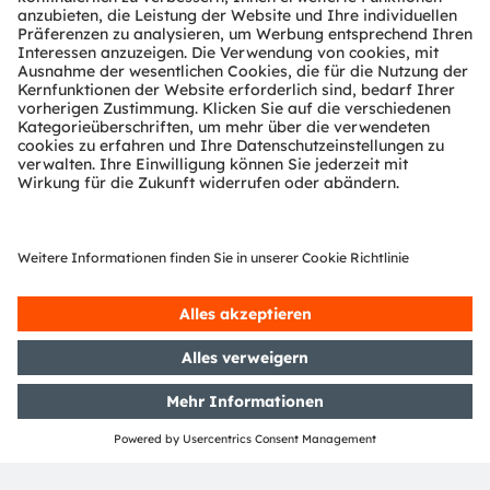
die nächste Stufe zu heben,
erfahren Sie hier mehr über
unser Markenlizenzprogramm.
Newsletter-Anmeldung
Abonnieren
ams-OSRAM AG
Tobelbader Straße 30
8141 Premstaetten
Austria
Phone:
+43 3136 500-0