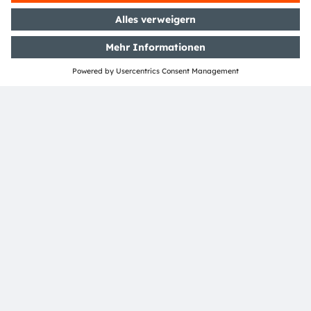
Unabhängige Design Houses
Region
GC
Rest-of-world
AUS/NZL
Newsletter-Anmeldung
Abonnieren
ams-OSRAM AG
Tobelbader Straße 30