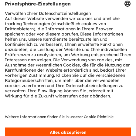
Advinno Technologies
Advinno Technologies Pte Ltd
22 Sin Ming Lane
#05-75 Midview City
Singapore 573939
T:
65 - 9694 3849
E:
Sales@advinno.com
www.advinno.com
Partner Level
Preferred
Partner Typ