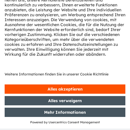
T:
+49 (0)941 30747-0
E:
info@tapko.de
https://www.tapko.com
Partner Level
Preferred
Partner Typ
Anbieter von Modulen & Lösungen
Region
EMEA
Newsletter-Anmeldung
Abonnieren