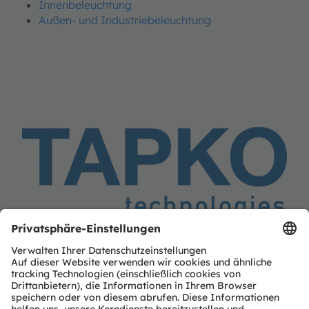
Innenbeleuchtung
Außen- und Industriebeleuchtung
Tapko
TAPKO Technologies GmbH
Im Gewerbepark A15
93059 Regensburg
Germany