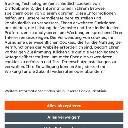
Über ams OSRAM
Newsroom
Investor Relations
Nachhaltigkeit
Standorte & Distribution
Karriere
Barrierefreiheit
Support
Produkt Selektor
Download Center
Tools
Kundenanfragen
Technischer Support