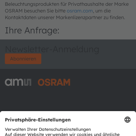
Beleuchtungsprodukten für Privathaushalte der Marke
OSRAM besuchen Sie bitte
osram.com
, um die
Kontaktdaten unserer Markenlizenzpartner zu finden.
Ihre Anfrage:
Newsletter-Anmeldung
Abonnieren
ams-OSRAM AG
Tobelbader Straße 30
8141 Premstaetten
Austria
Phone:
+43 3136 500-0