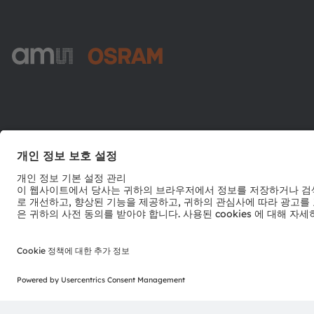
ams-OSRAM AG
Tobelbader Straße 30
8141 Premstaetten
Austria
전화:
+43 3136 500-0