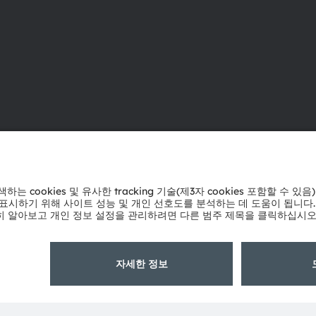
ams OSRAM 소개
지원
뉴스룸
제품 선택기
투자자
다운로드 센
지속 가능성
툴
위치 & 분포
문의
인재채용
기술 지원
접근성
파트너 네트
내부 고발