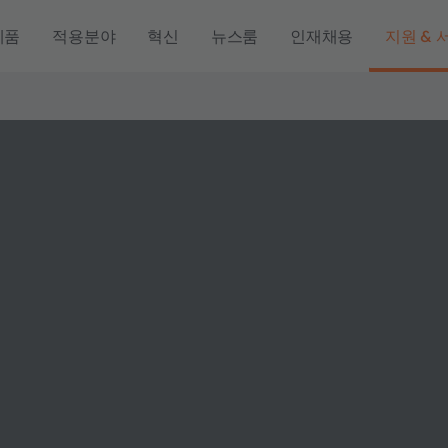
제품
적용분야
혁신
뉴스룸
인재채용
지원 & 