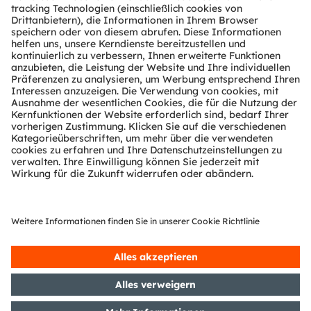
Über ams OSRAM
Newsroom
Investor Relations
Nachhaltigkeit
Standorte & Distribution
Karriere
Barrierefreiheit
Support
Produkt Selektor
Download Center
Tools
Kundenanfragen
Technischer Support