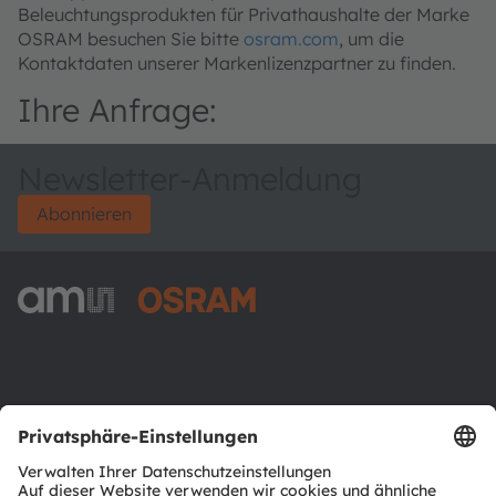
Beleuchtungsprodukten für Privathaushalte der Marke
OSRAM besuchen Sie bitte
osram.com
, um die
Kontaktdaten unserer Markenlizenzpartner zu finden.
Ihre Anfrage:
Newsletter-Anmeldung
Abonnieren
ams-OSRAM AG
Tobelbader Straße 30
8141 Premstaetten
Austria
Phone:
+43 3136 500-0