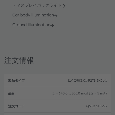
ディスプレイバックライト
Car body illumination
Ground illumination
注文情報
製
注
品
文
LW Q98G.01-R2T1-3K6L-1
品
タ
コ
目
イ
ー
プ
ド
I
= 140.0 ... 355.0 mcd (I
= 5 mA)
v
F
Q65113A5253