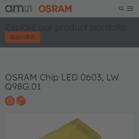
Explore our product portfolio
製品の選択
OSRAM Chip LED 0603, LW
Q98G.01