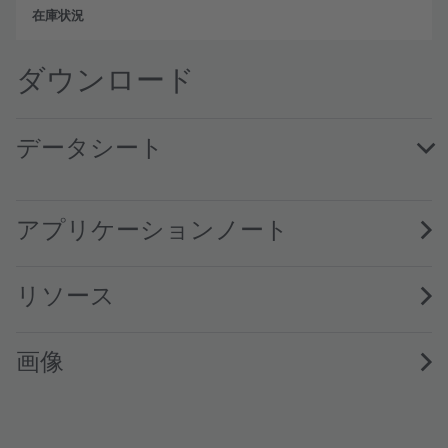
フル
ダウンロード
データシート
LW Q98G.01 · Datasheet · PDF · en_US
アプリケーションノート
リソース
画像