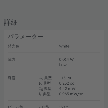
詳細
パラメーター
発光色
White
電力
0.014
W
Low
輝度
Φ
典型
1.15
lm
V
I
典型
0.252
cd
V
Φ
典型
4.42
mW
E
I
典型
0.965
mW/sr
E
ビーム角
∢
典型
130
°