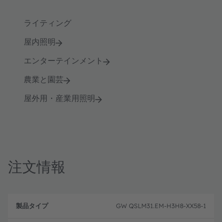
ライティング
屋内照明
エンターテインメント
農業と園芸
屋外用・産業用照明
注文情報
製
注
品
文
GW QSLM31.EM-H3H8-XX58-1
品
タ
コ
目
イ
ー