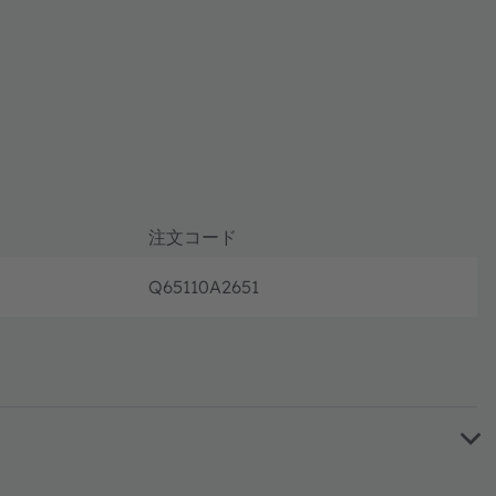
注文コード
Q65110A2651
フル生