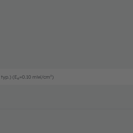
typ.) (E
=0.10 mW/cm²)
e