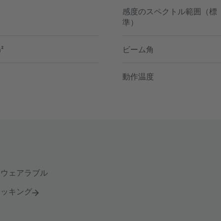
感度のスペクトル範囲（標
準）
²
ビーム角
動作温度
とウェアラブル
ラッキング