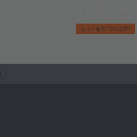
その他 TOPL
TOPLED™ product family - 
もっと見る TOPLED™
む
ams OSRAMについて
サポート