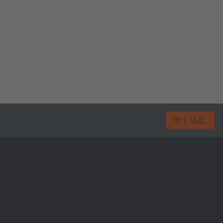
ED™
well known and established in the market.
申し込む