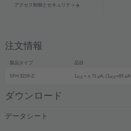
アクセス制御とセキュリティ
注文情報
製品タイプ
品目
SFH 3219-Z
I
= ≥ 71 µA, (I
=85 µA 
PCE
PCE
ダウンロード
データシート
SFH 3219 · Datasheet · PDF · en_US