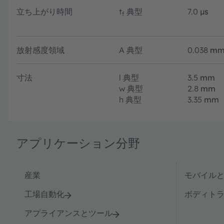
立ち上がり時間
t
典型
7.0
µs
f
放射感度領域
A
典型
0.038
mm
寸法
l
典型
3.5
mm
w
典型
2.8
mm
h
典型
3.35
mm
アプリケーション分野
産業
モバイル
工場自動化
ボディト
アプライアンスとツール