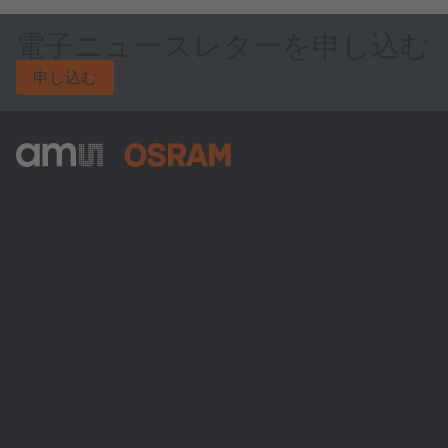
電子ニュースレターを申し込む
申し込む
ams-OSRAM AG
Tobelbader Straße 30
8141 Premstaetten
Austria
電話:
+43 3136 500-0
ams OSRAMについて
ニュースルーム
投資家情報