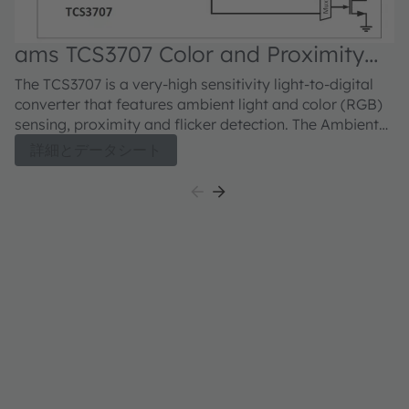
ams TCS3707 Color and Proximity
Sensor
The TCS3707 is a very-high sensitivity light-to-digital
converter that features ambient light and color (RGB)
sensing, proximity and flicker detection. The Ambient
light and color sensing function provide five rrent
詳細とデータシート
ambient light sensing channels: Red, Green, Blue, Clear,
and Wideband. The RGB and Clear channels have a
UV/IR blocking filter. This architecture accurately
measures ambient light and enables the calculation of
illuminance, chromaticity, and color temperature to
manage display appearance. The proximity function
synchronizes IR emission and detection to sense
nearby objects. The IR driver needs to be connected to
an external LED or VCSEL emitter. The architecture of
the engine features self-maximizing dynamic range,
ambient light subtraction, advanced optical crosstalk
noise cancellation, data output and interrupt-driven
1.8V I²C communications interface. Sensitivity, power