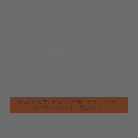
その他 アンビエント照明、
カラーセンサ、スペクトル
センサ、近接センサ
周囲光センサ、RGBとXYZのカラーセンサ、スペクト
ルセンサなど、高パフォーマンスで高感度のディスク
リート/組込みのデジタルモジュールで構成された、
業界で最も広範な光学センサのラインアップを揃えて
います。
もっと見る アンビエント照明、カラーセンサ、
スペクトルセンサ、近接センサ