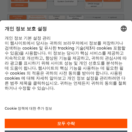
Color Sensor
System Controller
CMOS image
LED Driver
sensor
ams OSRAM
Detailed function
Product
No ams OSRAM
required
optional
offering
description available
area
offering
뉴스레터 가입
구독하기
ams-OSRAM AG
Tobelbader Straße 30
8141 Premstaetten
Austria
전화:
+43 3136 500-0