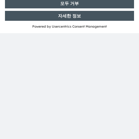
ams OSRAM 소개
뉴스룸
투자자
지속 가능성
위치 & 분포
인재채용
접근성
지원
제품 선택기
다운로드 센터
툴
문의
기술 지원