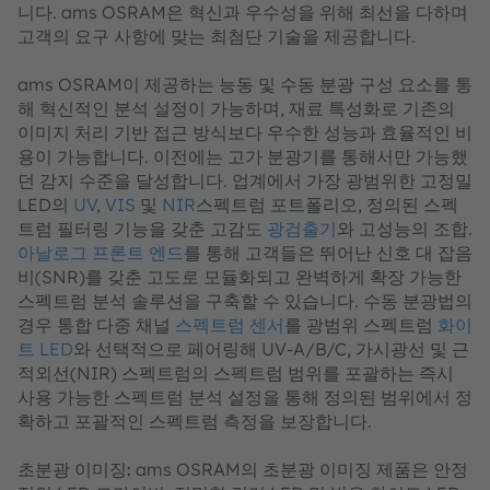
니다. ams OSRAM은 혁신과 우수성을 위해 최선을 다하며
고객의 요구 사항에 맞는 최첨단 기술을 제공합니다.
ams OSRAM이 제공하는
능동 및 수동 분광
구성 요소를 통
해 혁신적인 분석 설정이 가능하며, 재료 특성화로 기존의
이미지 처리 기반 접근 방식보다 우수한 성능과 효율적인 비
용이 가능합니다. 이전에는 고가 분광기를 통해서만 가능했
던 감지 수준을 달성합니다. 업계에서 가장 광범위한 고정밀
LED의
UV
,
VIS
및
NIR
스펙트럼 포트폴리오, 정의된 스펙
트럼 필터링 기능을 갖춘 고감도
광검출기
와 고성능의 조합.
아날로그 프론트 엔드
를 통해 고객들은 뛰어난 신호 대 잡음
비(SNR)를 갖춘 고도로 모듈화되고 완벽하게 확장 가능한
스펙트럼 분석 솔루션을 구축할 수 있습니다.
수동 분광법
의
경우 통합 다중 채널
스펙트럼 센서
를 광범위 스펙트럼
화이
트 LED
와 선택적으로 페어링해 UV-A/B/C, 가시광선 및 근
적외선(NIR) 스펙트럼의 스펙트럼 범위를 포괄하는 즉시
사용 가능한 스펙트럼 분석 설정을 통해 정의된 범위에서 정
확하고 포괄적인 스펙트럼 측정을 보장합니다.
초분광 이미징:
ams OSRAM의 초분광 이미징 제품은 안정