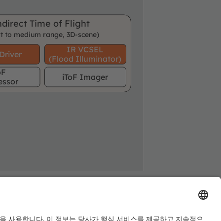
ndirect Time of Flight
t to medium range, 3D-scene)
IR VCSEL
Driver
(Flood Illuminator)
oF
iToF Imager
essor
uired
optional