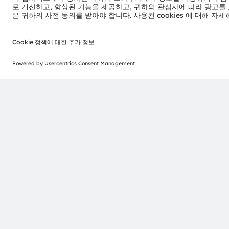
뉴스레터 가입
ams-OSRAM AG
Tobelbader Straße 30
8141 Premstaetten
Austria
전화:
+43 3136 500-0