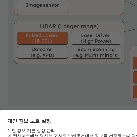
Image sensor
LiDAR (Longer range)
Pulsed Lasers
Laser Driver
(IR EEL)
(High Power)
Detector
Beam Scanning
(e.g. APD)
(e.g. MEMs mirrors)
ams OSRAM
Detailed function
offering
description available