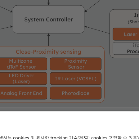
I
System Controller
(Shor
Laser 
iT
Close-Proximity sensing
Proc
Multizone
Proximity
dToF Sensor
Sensor
LED Driver
IR Laser (VCSEL)
(Laser)
Analog Front End
Photodiode
Product
No ams OSRAM
req
area
offering