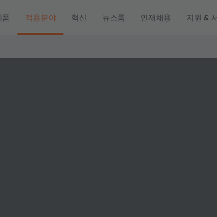
제품
적용분야
혁신
뉴스룸
인재채용
지원 & 