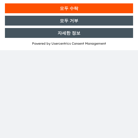
8141 Premstaetten
Austria
전화:
+43 3136 500-0
ams OSRAM 소개
뉴스룸
투자자
지속 가능성
위치 & 분포
인재채용
접근성
지원
제품 선택기
다운로드 센터