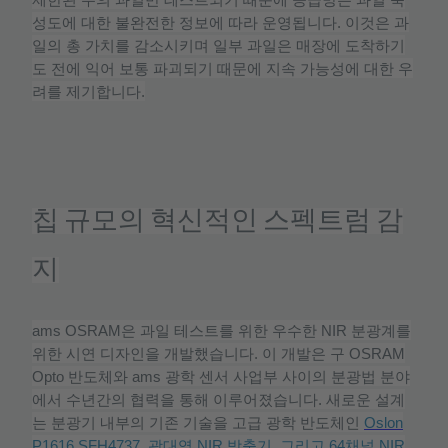
제한된
수의
과일만
테스트되기
때문에
공급망은
과일
숙
성도에
대한
불완전한
정보에
따라
운영됩니다
.
이것은
과
일의
총
가치를
감소시키며
일부
과일은
매장에
도착하기
도
전에
익어
보통
파괴되기
때문에
지속
가능성에
대한
우
려를
제기합니다
.
칩
규모의
혁신적인
스펙트럼
감
지
ams OSRAM
은
과일
테스트를
위한
우수한
NIR
분광계를
위한
시연
디자인을
개발했습니다
.
이
개발은
구
OSRAM
Opto
반도체와
ams
광학
센서
사업부
사이의
분광법
분야
에서
수년간의
협력을
통해
이루어졌습니다
.
새로운
설계
는
분광기
내부의
기존
기술을
고급
광학
반도체인
Oslon
P1616 SFH4737,
광대역
NIR
방출기
,
그리고
64
채널
NIR