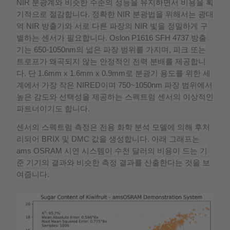
NIR
분광계와
비슷한
수준의
성능을
유지하면서
비용을
획
기적으로
절감합니다
.
정확한
NIR
분광법을
위해서는
광대
역
NIR
방출기와
서로
다른
파장의
NIR
빛을
정밀하게
구
별하는
센서가
필요합니다
. Oslon P1616 SFH 4737
방출
기는
650-1050nm
의
넓은
파장
범위를
가지며
,
피크
또는
트로프가
왜곡되지
않는
안정적인
전력
분배를
제공합니
다
.
단
1.6mm x 1.6mm x 0.9mm
로
분광기
용도를
위한
세
계에서
가장
작은
NIRED
이며
750~1050nm
파장
범위에서
높은
감도와
선택성을
제공하는
스펙트럼
센서의
이상적인
파트너이기도
합니다
.
센서의
스펙트럼
측정은
전용
화학
분석
모델에
의해
후처
리되어
BRIX
및
DMC
값을
생성합니다
.
아래
그래프는
ams OSRAM
시연
시스템이
수천
달러의
비용이
드는
기
준
기기의
결과와
비슷한
측정
결과를
산출한다는
것을
보
여줍니다
.