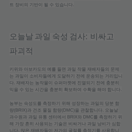
트
장비의
기반이
될
수
있습니다
.
오늘날
과일
숙성
검사
:
비싸고
파괴적
키위와
아보카도의
예를
들면
과일
작물
재배자들의
문제
는
과일이
소비자들에게
도달하기
전에
운송되는
거리입니
다
.
재배자는
농작물이
슈퍼마켓에
진열되기
전에
충분히
익을
수
있는
시간을
충분히
확보하여
수확을
해야
합니다
.
농부는
숙성도를
측정하기
위해
성장하는
과일의
당분
함
량
(BRIX)
과
건조
물질
함량
(DMC)
을
관찰합니다
.
오늘날
과수원과
과일
유통
센터에서
BRIX
와
DMC
를
측정하기
위
해
가장
흔히
사용되는
기술은
비싸거나
과일
낭비가
심합
니다
.
많은
재배자들이
저가의
굴절률
측정기를
사용합니