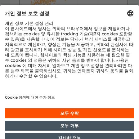
(
)
ams OSRAM
현재
위
재배자가
사용
중인
테스트
기기와
시
(
)
ams OSRAM
연
설계
아래
에서
측정한
결과
시스템이
유사한
.
정확도를
달성함을
알
수
있습니다
실시간
숙성도
측정
저비용
고성능
ams OSRAM
시스템은
재배자
,
유통업체
및
소매업체들이
공급망의
모든
단계에서
숙성도
테스트를