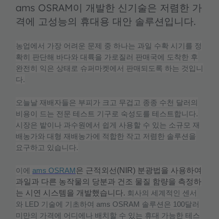
ams OSRAM이 개발한 신기술은 저렴한 가
격에 고성능의 휴대용 대안 솔루션입니다.
농업에서
가장
어려운
문제
중
하나는
과일
수확
시기를
정
확히
판단해
바다와
대륙을
가로질러
판매국에
도착한
후
완전히
익은
상태로
슈퍼마켓에서
판매되도록
하는
것입니
다
.
오늘날
재배자들은
부피가
크고
무겁고
종종
수천
달러의
비용이
드는
전문
테스트
기구로
숙성도를
테스트합니다
.
시장은
밭이나
과수원에서
쉽게
사용할
수
있는
소규모
재
배농가와
대형
재배농가에
적합한
작고
저렴한
솔루션을
요구하고
있습니다
.
은
근적외선
(NIR)
분광법을
사용하여
이에
ams OSRAM
과일과
다른
농작물의
당분과
건조
물질
함량을
측정하
는
시연
시스템을
개발했습니다
.
회사의
세계적인
센서
와
LED
기술에
기초하여
ams OSRAM
솔루션은
100
달러
미만의
가격에
어디에나
배치할
수
있는
휴대
가능한
테스