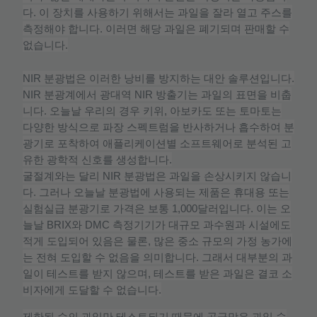
다
.
이
장치를
사용하기
위해서는
과일을
잘라
열고
주스를
측정해야
합니다
.
이러면
해당
과일은
폐기되며
판매할
수
없습니다
.
NIR
분광법은
이러한
낭비를
방지하는
대안
솔루션입니다
.
NIR
분광계에서
광대역
NIR
방출기는
과일의
표면을
비춥
니다
.
오늘날
우리의
경우
키위
,
아보카도
또는
토마토는
다양한
방식으로
파장
스펙트럼을
반사하거나
흡수하여
분
광기로
포착하여
애플리케이션별
소프트웨어로
분석된
고
유한
광학적
신호를
생성합니다
.
굴절계와는
달리
NIR
분광법은
과일을
손상시키지
않습니
다
.
그러나
오늘날
분광법에
사용되는
제품은
휴대용
또는
실험실급
분광기로
가격은
보통
1,000
달러입니다
.
이는
오
늘날
BRIX
와
DMC
측정기기가
대규모
과수원과
시설에도
적게
도입되어
있음은
물론
,
많은
중소
규모의
가정
농가에
는
전혀
도입할
수
없음을
의미합니다
.
그래서
대부분의
과
일이
테스트를
받지
않으며
,
테스트를
받은
과일은
결코
소
비자에게
도달할
수
없습니다
.