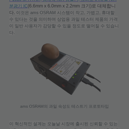
(6.6mm x 6.0mm x 2.2mm
크기
)
로
대체합니
분광기
IC
다
.
이것은
ams OSRAM
시스템이
작고
,
가볍고
,
휴대할
수
있다는
것을
의미하며
상업용
과일
테스터
제품의
가격
이
일반
사용자가
감당할
수
있을
정도로
떨어질
수
있습니
다
.
ams OSRAM
의
과일
숙성도
테스트기
프로토타입
이
혁신적인
설계는
오늘날
시장에
출시된
신뢰할
수
있는