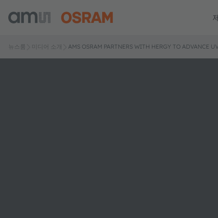
뉴스룸
미디어 소개
AMS OSRAM PARTNERS WITH HERGY TO ADVANCE UV