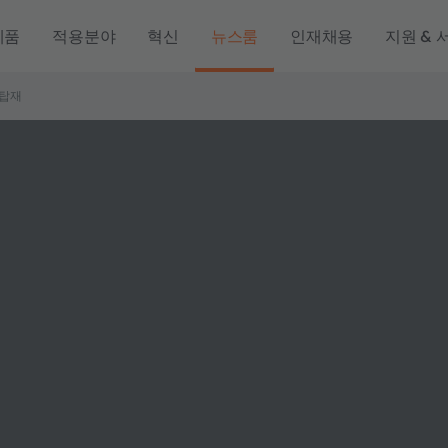
제품
적용분야
혁신
뉴스룸
인재채용
지원 & 
 탑재