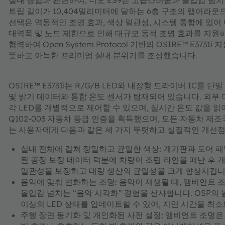
실내 경험과 관련하여, 니오 ES9는 고급스러움과 몰입감 넘치
트립 길이가 10,404밀리미터에 달하는 6층 구조의 랩어라
선택은 역동적인 조명 효과, 색상 일관성, 시스템 통합에 있어 
대역폭 및 노드 제한으로 인해 대규모 동적 조명 효과를 지원하기
협력하여 Open System Protocol 기반의 OSIRE™ E3
뜻하고 아늑한 프리미엄 실내 분위기를 조성했습니다.
OSIRE™ E3731i는 R/G/B LED와 내장형 드라이버 IC
및 밝기 데이터와 통합 온도 센서가 탑재되어 있습니다. 외부
각 LED를 개별적으로 제어할 수 있으며, 실시간 온도 값을 읽
Q102-003 자동차 등급 인증을 획득했으며, 모든 자동차 제조국의
는 사용자에게 다음과 같은 세 가지 뚜렷하고 실질적인 개선
실내 전체에 걸쳐 정밀하고 균일한 색상:
계기판과 도어 패널
된 공장 보정 데이터 덕분에 차량이 조립 라인을 떠난 후 개
일관성을 보장하고 대량 생산의 균일성을 크게 향상시킵니
음악에 맞춰 변화하는 조명:
음악이 재생될 때, 앰비언트 
몰입감 넘치는 “음악 시각화” 경험을 선사합니다. OSP의 
이상의 LED 상태를 업데이트할 수 있어, 지연 시간을 최
주행 장면 동기화 및 개인화된 사전 설정:
앰비언트 조명은 