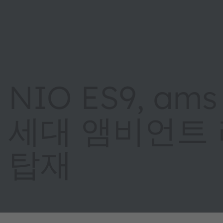
NIO ES9, am
세대 앰비언트
탑재