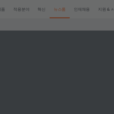
제품
적용분야
혁신
뉴스룸
인재채용
지원 & 