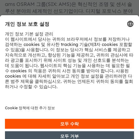
ams OSRAM 그룹(SIX: AMS)은 혁신적인 조명 및 센서 솔
루션 분야의 세계적인 선도기업이다. 디지털 포토닉스 분야
의 전문 기업으로서, ams OSRAM 은 탁월한 엔지니어링 역
량과 최첨단 글로벌 제조 능력을 통해 고객에게 가장 폭넓은
디지털 조명 및 센싱 기술 포트폴리오를 제공하고 있다.
"감동적인 빛의 힘을 전하는 ams OSRAM"의 성공은 빛의
잠재력에 대한 깊은 이해에 기반을 두고 있다. 120년 동안
ams OSRAM 은 자동차 애플리케이션에서부터 산업용 제
조, 의료, 소비가전 기기에 이르기까지 시장을 움직이는 혁
신 기술을 개발해 왔다. OSRAM 브랜드 창립 이래, 전 세계
약 19,000명의 직원들이 스마트 모빌리티, 인공지능, 증강
현실, 스마트 의료, 로봇공학 등 사회적 메가트렌드에 발맞
춰 혁신적인 솔루션 개발에 역량을 집중하고 있다. 12,000
개가 넘는 특허 등록 및 출원이 이러한 우리의 노력을 보여
주고 있다. 프렘슈테텐/그라츠(오스트리아)와 뮌헨(독일)
에 본사를 두고 있는 ams OSRAM 그룹은 2025년에 33억
유로의 매출을 달성했으며, 스위스 증권거래소에 ams-
OSRAM AG로 상장되어 있다(ISIN: AT0000A3EPA4).