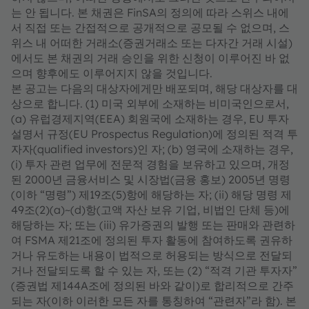
는 안 됩니다. 본 채권은 FinSA의 정의에 따라 스위스 내에
서 직접 또는 간접적으로 공개적으로 공모될 수 없으며, 스
위스 내 어떠한 거래소(증권거래소 또는 다자간 거래 시설)
에서도 본 채권의 거래 승인을 위한 신청이 이루어진 바 없
으며 향후에도 이루어지지 않을 것입니다.
본 공고는 다음의 대상자에게만 배포되며, 해당 대상자를 대
상으로 합니다. (1) 미국 외부에 소재하는 비미국인으로서,
(a) 유럽경제지역(EEA) 회원국에 소재하는 경우, EU 투자
설명서 규정(EU Prospectus Regulation)에 정의된 적격 투
자자(qualified investors)인 자; (b) 영국에 소재하는 경우,
(i) 투자 관련 업무에 전문적 경험을 보유하고 있으며, 개정
된 2000년 금융서비스 및 시장법(금융 홍보) 2005년 명령
(이하 “명령”) 제19조(5)항에 해당하는 자; (ii) 해당 명령 제
49조(2)(a)~(d)항(고액 자산 보유 기업, 비법인 단체 등)에
해당하는 자; 또는 (iii) 유가증권의 발행 또는 판매와 관련하
여 FSMA 제21조에 정의된 투자 활동에 참여하도록 권유하
거나 유도하는 내용이 법적으로 허용되는 방식으로 전달되
거나 전달되도록 할 수 있는 자, 또는 (2) “적격 기관 투자자”
(증권법 제144A조에 정의된 바와 같이)로 합리적으로 간주
되는 자(이하 이러한 모든 자를 통칭하여 “관련자”라 함). 본