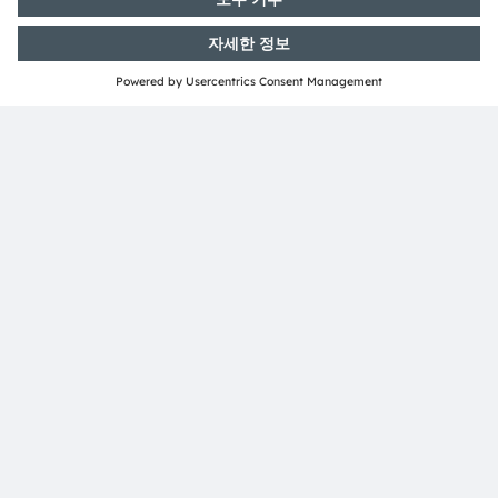
공유:
ams-OSRAM AG
Tobelbader Straße 30
8141 Premstaetten
Austria
전화:
+43 3136 500-0
ams OSRAM 소개
뉴스룸