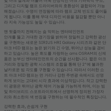
및 아크 설계와 더불어 더욱 안정적인 아크 기하학적 구조,
그리고 디지털 램프 드라이버와의 호환성이 결합되어 가능
해졌습니다. 수명이 연장됨에 따라 램프 교체 빈도도 줄어들
게 됩니다. 이를 통해 무대 디자인 비용을 절감할 뿐만 아니
라 지속 가능성도 높일 수 있습니다.
맨 뒷줄까지
전해지는
숨 막히는 엔터테인먼트
안개를 뚫고 거대한 경기장을 밝히며 정밀하고 강력한 광선
을 구현하는 새로운 SIRIUS HRI Galaxy 시리즈와 같은 단
아크 HID 램프는 높은 밝기와 긴 수명, 뛰어난 성능을 겸비
하고 있습니다. 높은 휘도를 자랑하는 ams OSRAM의 신제
품은 눈부신 엔터테인먼트의 순간을 선사합니다. 짧은 아크
거리와 정밀한 광학 시스템의 조합을 통해 단 2°에 불과한
날카로운 빔 각도를 구현할 수 있습니다. 따라서 이러한 쇼
트 아크 HID 램프는 먼 거리나 강한 주변광 속에서도 선명
하게 보이는 고대비 시각 효과에 이상적입니다. 작고 강력한
이 광원은 뛰어난 광학 제어 기능을 가능하게 하며, 이는 빔
및 하이브리드 스포트라이트에서 선명하게 정의된 가장자
리와 최소한의 색 번짐을 구현하는 데 필수적인 특징입니다.
강력한 효과, 손쉽게 구현