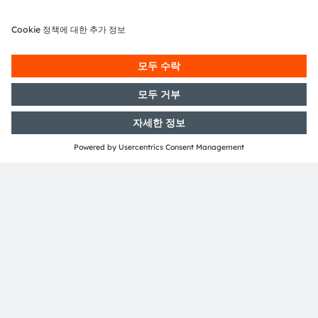
언론 홍보
Andrea Gregori
전화번호:
+89 6213-2519
이메일:
andrea.gregori@ams-osram.com
ams-osram.com
샘플을 주문하시거나 당사 제품에 대한 기술적 문의 사항이
있으시면
저희에게 연락해 주십시오
.