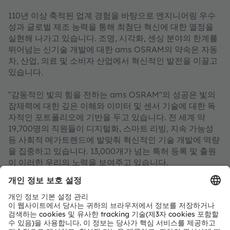
110년 이상 축적된 업계 경험을 바탕으로 엔지니어링 우수
성과 글로벌 제조 능력을 통해 최첨단 혁신에 대한 열정을
실현해 나가고 있습니다. 조명, 시각화, 센싱 분야의 한계를
뛰어넘는 신기술 개발에 대한 ams OSRAM의 약속은 자동
차, 산업, 의료 및 소비자 산업에서 혁신적인 발전을 이끌고
있습니다.
"감동적인 빛의 힘을 전하는 ams OSRAM"의 성공은 빛의
잠재력에 대한 깊은 이해와 이미터 및 센서 기술에 대한 독
자적인 포트폴리오에 기반을 두고 있습니다. 전 세계 약
19,700명의 직원들이 디지털화, 스마트 리빙, 지속 가능성
등 사회적 메가트렌드에 발맞춰 혁신적인 기술 개발에 역량
을 집중하고 있습니다. 13,000개가 넘는 특허 등록 및 출원
이 이러한 우리의 노력을 보여주고 있습니다.
프렘슈테텐/그라츠(오스트리아)와 뮌헨(독일)에 본사를 두
고 있는 그룹은 2024년에 총 34억 유로를 훨씬 넘는 매출을
달성했으며 스위스 증권거래소에 ams-OSRAM AG로 상장
되어 있습니다(ISIN: AT0000A3EPA4).