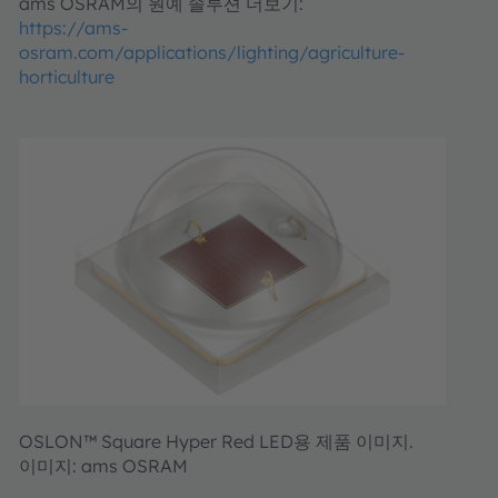
ams OSRAM의 원예 솔루션 더보기:
https://ams-
osram.com/applications/lighting/agriculture-
horticulture
OSLON™ Square Hyper Red LED용 제품 이미지.
이미지: ams OSRAM