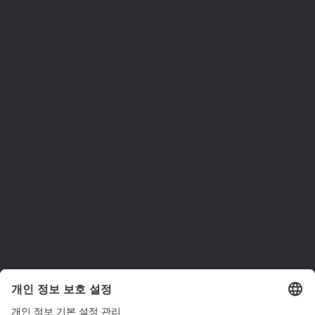
ams OSRAM 소개
뉴스룸
투자자
지속 가능성
위치 & 분포
인재채용
접근성
지원
제품 선택기
다운로드 센터
툴
문의
기술 지원