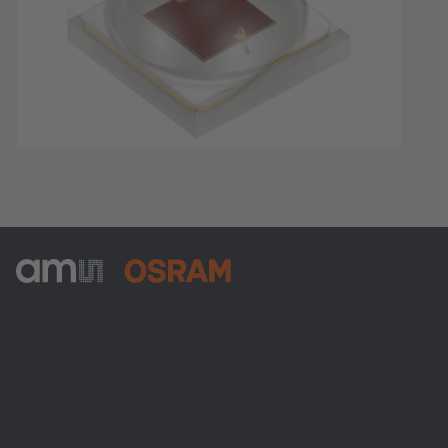
ams-OSRAM AG
Tobelbader Straße 30
8141 Premstaetten
Austria
전화:
+43 3136 500-0