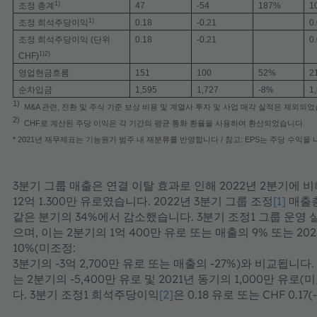
1)
조정 총계
47
-54
187%
1
1)
조정 희석주당이익
0.18
-0.21
0
조정 희석주당이익 (단위
0.18
-0.21
0
1)2)
CHF)
영업현금흐름
151
100
52%
2
순차입금
1,595
1,727
-8%
1
1)
M&A 관련, 전환 및 주식 기준 보상 비용 및 계열사 투자 및 사업 매각 실적은 제외되었
2)
CHF로 계산된 주당 이익은 각 기간의 평균 통화 환율을 사용하여 환산되었습니다.
* 2021년 재무제표는 기능원가 범주 내 재분류를 반영합니다 / 참고: EPS는 주당 수익을
3분기 그룹 매출은 연결 이탈 효과로 인해 2022년 2분기에 비해
12억 1.300만 유로였습니다. 2022년 3분기 그룹 조정
[1]
매출총이
같은 분기의 34%에서 감소했습니다. 3분기 조정1 그룹 운영 실적
으며, 이는 2분기의 1억 400만 유로 또는 매출의 9% 또는 202
10%(미조정:
3분기의 -3억 2,700만 유로 또는 매출의 -27%)와 비교됩니다.
는 2분기의 -5,400만 유로 및 2021년 동기의 1,000만 유로(
다. 3분기 조정1 희석주당이익​​​​​​​
[2]
은 0.18 유로 또는 CHF 0.17