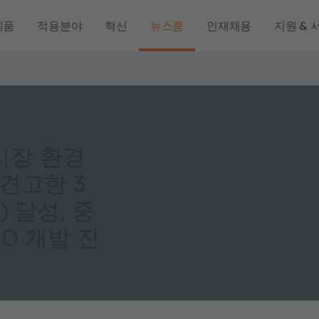
제품
적용분야
혁신
뉴스룸
인재채용
지원 & 
 시장 환경
견고한 3
 달성, 중
D 개발 진