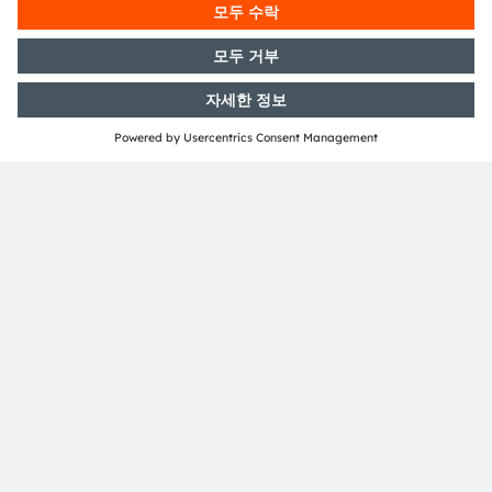
주고 있다. 프렘슈테텐/그라츠(오스트리아)와 뮌헨(독일)
에 본사를 두고 있는 ams OSRAM 그룹은 2025년에 33억
유로의 매출을 달성했으며, 스위스 증권거래소에 ams-
OSRAM AG로 상장되어 있다(ISIN: AT0000A3EPA4).
자세한 내용은
https://ams-osram.com/ko
참조.
ams와 OSRAM은 ams OSRAM AG의 등록 상표이다. 이와
함께 많은 제품과 서비스가 ams OSRAM 그룹의 상표로 등
록되거나 출원되었다. 여기에 언급된 기타 회사명과 제품명
은 해당 소유자의 상표이거나 등록 상표일 수 있다.
ams OSRAM 소셜 미디어 채널:
>LinkedIn
>YouTube