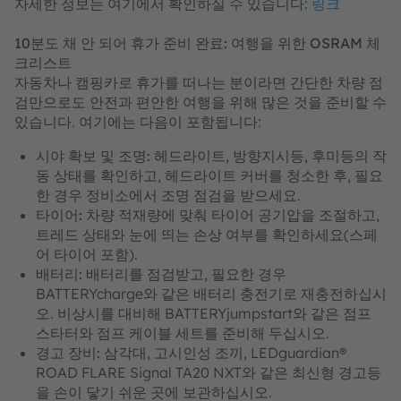
자세한 정보는 여기에서 확인하실 수 있습니다:
링크
10분도 채 안 되어 휴가 준비 완료: 여행을 위한 OSRAM 체
크리스트
자동차나 캠핑카로 휴가를 떠나는 분이라면 간단한 차량 점
검만으로도 안전과 편안한 여행을 위해 많은 것을 준비할 수
있습니다. 여기에는 다음이 포함됩니다:
시야 확보 및 조명:
헤드라이트, 방향지시등, 후미등의 작
동 상태를 확인하고, 헤드라이트 커버를 청소한 후, 필요
한 경우 정비소에서 조명 점검을 받으세요.
타이어:
차량 적재량에 맞춰 타이어 공기압을 조절하고,
트레드 상태와 눈에 띄는 손상 여부를 확인하세요(스페
어 타이어 포함).
배터리:
배터리를 점검받고, 필요한 경우
BATTERYcharge와 같은 배터리 충전기로 재충전하십시
오. 비상시를 대비해 BATTERYjumpstart와 같은 점프
스타터와 점프 케이블 세트를 준비해 두십시오.
경고 장비:
삼각대, 고시인성 조끼, LEDguardian®
ROAD FLARE Signal TA20 NXT와 같은 최신형 경고등
을 손이 닿기 쉬운 곳에 보관하십시오.