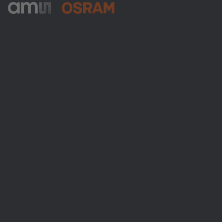
ams-OSRAM AG
Tobelbader Straße 30
8141 Premstaetten
Austria
전화:
+43 3136 500-0
ams OSRAM 소개
뉴스룸
투자자
지속 가능성
위치 & 분포
인재채용
접근성