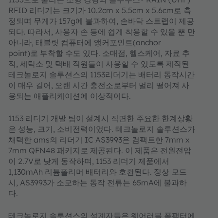
RFID 리더기는 크기가 10.2cm x 5.5cm x 5.6cm로 측
정되며 무게가 157g에 불과하여, 손바닥 스트랩이 제공
되다. 따라서, 사용자 손 등에 쉽게 착용할 수 있을 뿐 만
아니라, 태블릿 컴퓨터에 앵커포인트(anchor
point)로 부착할 수도 있다. 소매점, 헬스케어, 자료 추
적, 세탁소 및 택배 직원들이 사용할 수 있도록 제작된
테크놀로지 솔루션스의 1153리더기는 배터리 동작시간
이 매우 길어, 오랜 시간 충전소로부터 멀리 떨어져 사
용되는 애플리케이션에 이상적이다.
1153 리더기 개발 팀이 설계시 직면한 주요한 한계상황
은 성능, 크기, 소비전력이었다. 테크놀로지 솔루션스가
채택한 ams의 리더기 IC AS3993은 컴팩트한 7mm x
7mm QFN48 패키지로 제공된다. 이 제품은 전원전압
이 2.7V로 낮게 동작하며, 1153 리더기 제품에서
1,130mAh 리튬폴리머 배터리와 호환된다. 정상 모드
시, AS3993가 소모하는 동작 전류는 65mA에 불과하
다.
테크놀로지 솔루션스의 설계자들은 웨어러블 폼팩터에