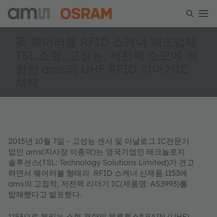
英 웨어러블 RFID 스캐너 제조업체
TSL,소형, 고성능, 저전력 소모에 적
합한 ams의 UHF RFID 리더기IC
채택
2015년 10월 7일 – 고성능 센서 및 아날로그 IC전문기
업인 ams(지사장 이종덕)는 영국기업인 테크놀로지
솔루션스(TSL: Technology Solutions Limited)가 견고
하면서 웨어러블 형태의 RFID 스캐너 신제품 1153에
ams의 고집적, 저전력 리더기 IC(제품명: AS3993)를
탑재했다고 발표했다.
1153으로 불리는 소형 경량의 블루투스® RAIN (UHF)