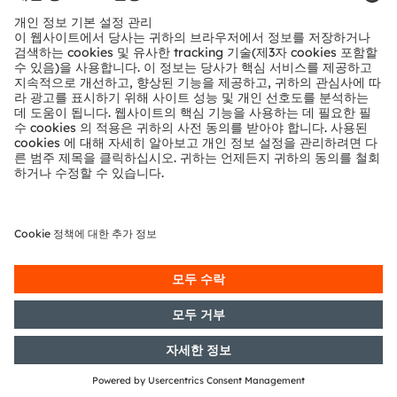
ams-OSRAM AG
Tobelbader Straße 30
8141 Premstaetten
Austria
전화:
+43 3136 500-0
ams OSRAM 소개
뉴스룸
투자자
지속 가능성
위치 & 분포
인재채용
접근성
지원
제품 선택기