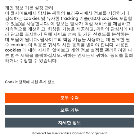
ams-OSRAM AG
Tobelbader Straße 30
8141 Premstaetten
Austria
전화:
+43 3136 500-0
ams OSRAM 소개
뉴스룸
투자자
지속 가능성
위치 & 분포
인재채용
접근성
지원
제품 선택기