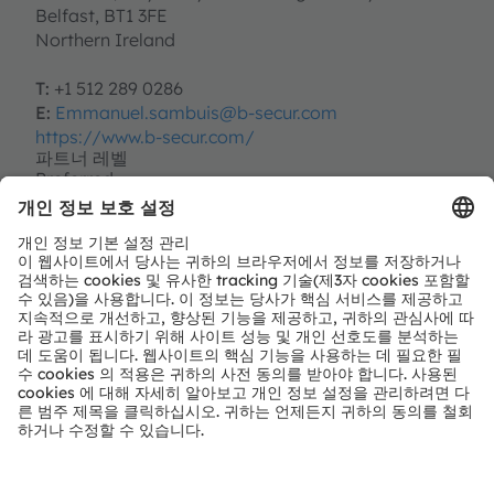
Belfast, BT1 3FE
Northern Ireland
T:
+1 512 289 0286
E:
Emmanuel.sambuis@b-secur.com
https://www.b-secur.com/
파트너 레벨
Preferred
파트너 유형
구성부품 권장사항
지역
EMEA
GC
일본
기타 국가
호주/뉴질랜드