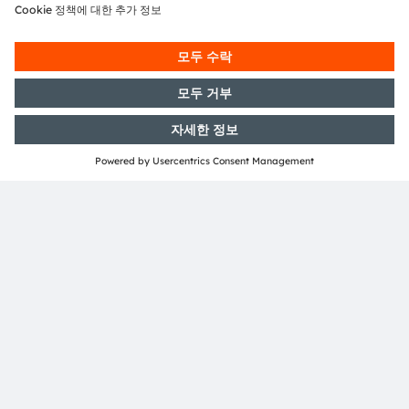
뉴스레터 가입
구독하기
ams-OSRAM AG
Tobelbader Straße 30
8141 Premstaetten
Austria
전화:
+43 3136 500-0
ams OSRAM 소개
뉴스룸
투자자
지속 가능성