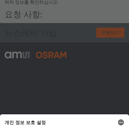
락처 정보를 확인하십시오.
요청 사항:
뉴스레터 가입
구독하기
ams-OSRAM AG
Tobelbader Straße 30
8141 Premstaetten
Austria
전화:
+43 3136 500-0
ams OSRAM 소개