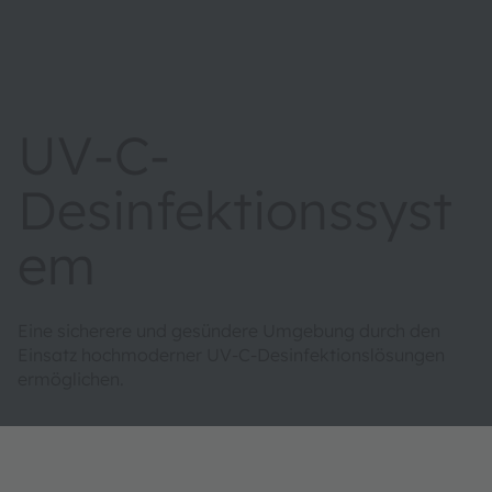
UV-C-
Desinfektionssyst
em
Eine sicherere und gesündere Umgebung durch den
Einsatz hochmoderner UV-C-Desinfektionslösungen
ermöglichen.