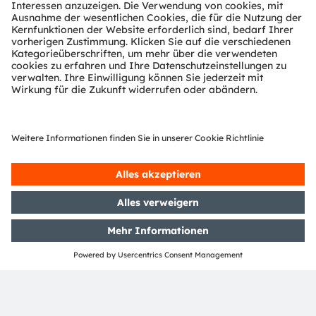
Newsletter-Anmeldung
Abonnieren
ams-OSRAM AG
Tobelbader Straße 30
8141 Premstaetten
Austria
Phone:
+43 3136 500-0
Über ams OSRAM