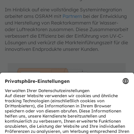
Im Hinblick auf eine vollständige Systemintegration
arbeitet ams OSRAM mit
Partnern
bei der Entwicklung
und Herstellung von Reaktorkammern für Wasser-
oder Luftreaktoren zusammen. Diese Zusammenarbeit
verbessert die Effizienz bei der Einführung von UV-C-
Lösungen und verkürzt die Markteinführungszeit für die
innovativen Endprodukte unserer Kunden.
Disinfection unit
UV-C LED
Dose measurement
Status indicators
UV spectral sensor
System
LED driver
Controller
RGB LEDs
Water or air reactor cavity (by partners)
Flow measurement
Temperature sensor
ams OSRAM
Detailed function
Product
No ams OSRAM
required
optional
offering
description available
area
offering