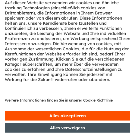
Für ein völlig neues Fahrerlebnis sorgt im Auto der
Zukunft auch die Innenausstattung. Im drahtlos
vernetzten Auto fährt man in einer persönlichen
Lounge oder im mobilen Büro. Licht ist
wesentlicher Bestandteil des Innenraums und
schafft Wohlfühlambiente, während sich
Passagiere und der Fahrer anderen Dingen als
dem Straßenverkehr widmen. Mit Hilfe der neuen
intelligenten LED-Lösung Osire kann eine Vielzahl
einzelner LEDs individuell oder in Gruppen
angesteuert werden – das eröffnet schier
unbegrenzte Gestaltungs- und
Designmöglichkeiten: Licht für individuelle
Begrüßungsszenarien oder sanftes Licht um zu
relaxen. Doch auch dynamische, farbliche
Lichteffekte, um beispielsweise die
Aufmerksamkeit des Fahrers rechtzeitig wieder
zurück auf den Verkehr zu lenken.