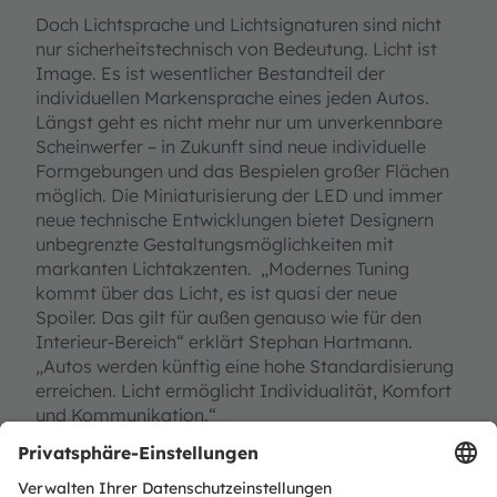
Doch Lichtsprache und Lichtsignaturen sind nicht
nur sicherheitstechnisch von Bedeutung. Licht ist
Image. Es ist wesentlicher Bestandteil der
individuellen Markensprache eines jeden Autos.
Längst geht es nicht mehr nur um unverkennbare
Scheinwerfer – in Zukunft sind neue individuelle
Formgebungen und das Bespielen großer Flächen
möglich. Die Miniaturisierung der LED und immer
neue technische Entwicklungen bietet Designern
unbegrenzte Gestaltungsmöglichkeiten mit
markanten Lichtakzenten.
„Modernes Tuning
kommt über das Licht, es ist quasi der neue
Spoiler. Das gilt für außen genauso wie für den
Interieur-Bereich“ erklärt Stephan Hartmann.
„Autos werden künftig eine hohe Standardisierung
erreichen. Licht ermöglicht Individualität, Komfort
und Kommunikation.“
Lounge-Feeling im Innenraum