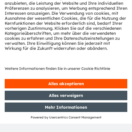
ams OSRAM auf Social Media
folgen:
>LinkedIn
>YouTube
Media Relations
Nina Olumi
Email:
nina.olumi@ams-osram.com
Email:
press@ams-osram.com
ams-osram.com