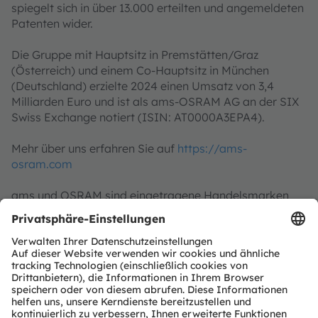
spiegelt sich in über 13.000 erteilten und angemeldeten
Patenten wider.
Die Gruppe mit Hauptsitz in Premstätten/Graz
(Österreich) und einem Co-Hauptsitz in München
(Deutschland) erzielte 2024 einen Umsatz von 3,4
Milliarden Euro und ist als ams-OSRAM AG an der SIX
Swiss Exchange notiert (ISIN: AT0000A3EPA4).
Mehr über uns erfahren Sie auf
https://ams-
osram.com
ams und OSRAM sind eingetragene Handelsmarken
der ams OSRAM Gruppe. Zusätzlich sind viele unserer
Produkte und Dienstleistungen angemeldete oder
eingetragene Handelsmarken der ams OSRAM
Gruppe. Alle übrigen hier genannten Namen von
Unternehmen oder Produkten können Handelsmarken
oder eingetragene Handelsmarken ihrer jeweiligen
Inhaber sein.