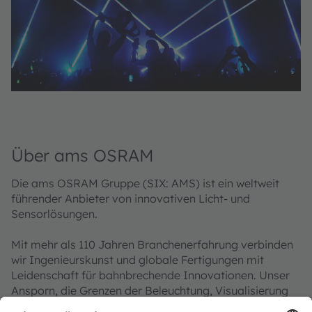
Über ams OSRAM
Die ams OSRAM Gruppe (SIX: AMS) ist ein weltweit
führender Anbieter von innovativen Licht- und
Sensorlösungen.
Mit mehr als 110 Jahren Branchenerfahrung verbinden
wir Ingenieurskunst und globale Fertigungen mit
Leidenschaft für bahnbrechende Innovationen. Unser
Ansporn, die Grenzen der Beleuchtung, Visualisierung
und Sensorik ständig zu erweitern, ermöglicht