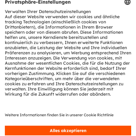
grundlegende Fortschritte in den Märkten Automobil,
Industrie, Medizin und Consumer-Elektronik.
„Sense the power of light“ – unser Erfolg basiert auf
dem tiefen Verständnis des Potenzials von Licht sowie
unserem einzigartigen Portfolio an Emitter- und
Sensortechnologien. Rund 19.700 Mitarbeiter weltweit
konzentrieren sich auf wegweisende Innovationen im
Zusammenhang mit gesellschaftlichen Megatrends wie
Digitalisierung, Smart Living und Nachhaltigkeit. Das
spiegelt sich in über 13.000 erteilten und angemeldeten
Patenten wider.
Die Gruppe mit Hauptsitz in Premstätten/Graz
(Österreich) und einem Co-Hauptsitz in München
(Deutschland) erzielte 2024 einen Umsatz von 3,4
Milliarden Euro und ist als ams-OSRAM AG an der SIX
Swiss Exchange notiert (ISIN: AT0000A3EPA4).
Mehr über uns erfahren Sie auf
https://ams-