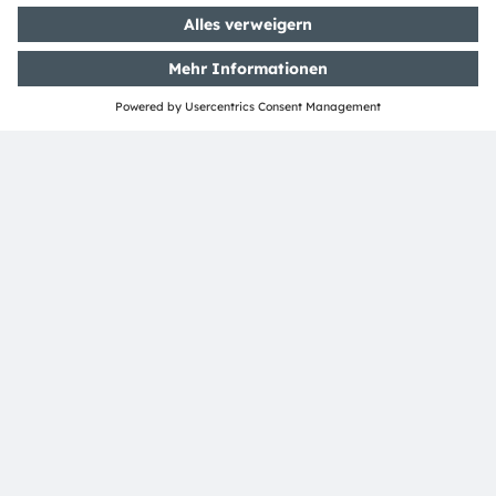
osram.com
ams und OSRAM sind eingetragene Handelsmarken
der ams OSRAM Gruppe. Zusätzlich sind viele unserer
Produkte und Dienstleistungen angemeldete oder
eingetragene Handelsmarken der ams OSRAM
Gruppe. Alle übrigen hier genannten Namen von
Unternehmen oder Produkten können Handelsmarken
oder eingetragene Handelsmarken ihrer jeweiligen
Inhaber sein.
ams OSRAM auf Social Media folgen:
>LinkedIn
>YouTube