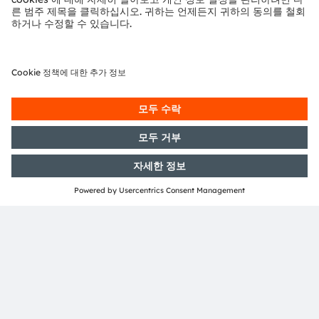
Media Relations
Helena Schauer
Email:
press@ams-osram.com
ams-osram.com