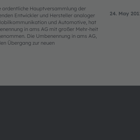
ige ordentliche Hauptversammlung der
24. May 201
nden Entwickler und Hersteller analoger
, Mobilkommunikation und Automotive, hat
benennung in ams AG mit großer Mehr-heit
ngenommen. Die Umbenennung in ams AG,
 den Übergang zur neuen
Über ams OSRAM
Support