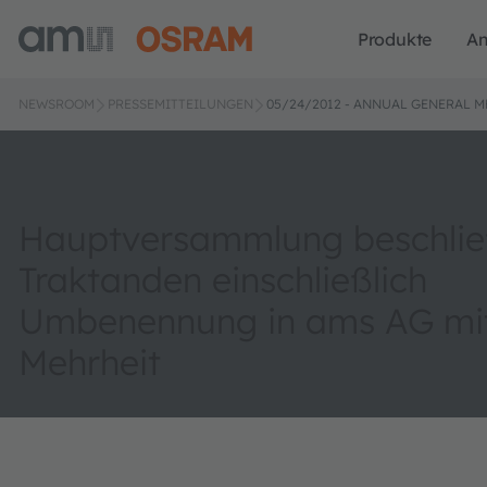
Produkte
A
NEWSROOM
PRESSEMITTEILUNGEN
05/24/2012 - ANNUAL GENERAL 
Hauptversammlung beschließ
Traktanden einschließlich
Umbenennung in ams AG mit
Mehrheit