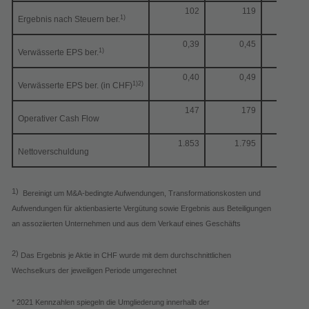
102
119
-14%
1)
Ergebnis nach Steuern ber.
0,39
0,45
1)
Verwässerte EPS ber.
0,40
0,49
1)2)
Verwässerte EPS ber. (in CHF)
147
179
-18%
Operativer Cash Flow
1.853
1.795
3%
Nettoverschuldung
1)
Bereinigt um M&A-bedingte Aufwendungen, Transformationskosten und
Aufwendungen für aktienbasierte Vergütung sowie Ergebnis aus Beteiligungen
an assoziierten Unternehmen und aus dem Verkauf eines Geschäfts
2)
Das Ergebnis je Aktie in CHF wurde mit dem durchschnittlichen
Wechselkurs der jeweiligen Periode umgerechnet
* 2021 Kennzahlen spiegeln die Umgliederung innerhalb der