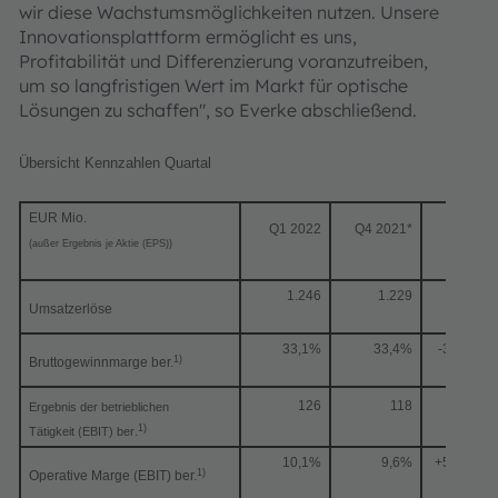
wir diese Wachstumsmöglichkeiten nutzen. Unsere
Innovationsplattform ermöglicht es uns,
Profitabilität und Differenzierung voranzutreiben,
um so langfristigen Wert im Markt für optische
Lösungen zu schaffen", so Everke abschließend.
Übersicht Kennzahlen Quartal
EUR Mio.
Q1 2022
Q4 2021*
QoQ
(außer Ergebnis je Aktie (EPS))
1.246
1.229
1.4%
Umsatzerlöse
33,1%
33,4%
-30 bps
1)
Bruttogewinnmarge ber.
126
118
7%
Ergebnis der betrieblichen
1)
.
Tätigkeit (EBIT) ber
10,1%
9,6%
+50 bps
1)
Operative Marge (EBIT) ber.