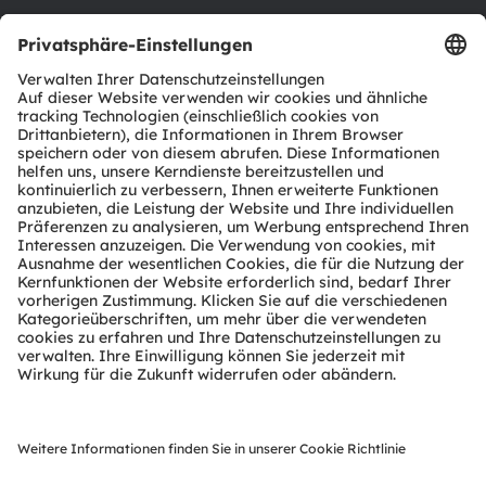
Support
Produkt Selektor
Download Center
Tools
Kundenanfragen
Technischer Support
Partner Netzwerk
Whistleblowing
© 2026 ams-OSRAM AG. All rights reserved.
Datenschutzerklärung
Nutzungsbedingungen
Terms of Trade
Impressum
Cookie Policy
AI Policy