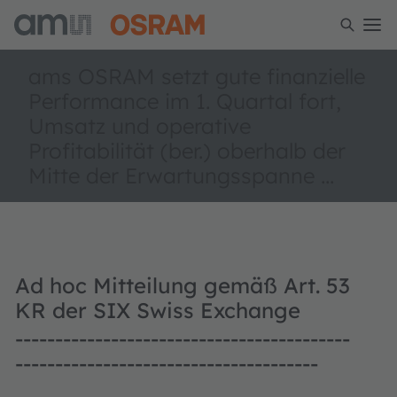
ams OSRAM setzt gute finanzielle
Performance im 1. Quartal fort,
Umsatz und operative
Profitabilität (ber.) oberhalb der
Mitte der Erwartungsspanne ...
Ad hoc Mitteilung gemäß Art. 53
KR der SIX Swiss Exchange
------------------------------------------
--------------------------------------