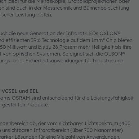
sich ideal für die Mikroskopie, Großbildprojektionen oder
en sind auch in der Messtechnik und Bühnenbeleuchtung
tischer Leistung bieten.
uch die neue Generation der Infrarot-LEDs OSLON®
und effizienten IR:6 Technologie auf dem 1mm² Chip bieten
0 Milliwatt und bis zu 26 Prozent mehr Helligkeit als ihre
ät von optischen Systemen. So eignet sich die OLSON®
rungs- oder Sicherheitsanwendungen für Industrie und
it VCSEL und EEL
 ams OSRAM sind entscheidend für die Leistungsfähigkeit
orgestellten Produkte.
ngenbereich ab, der vom sichtbaren Lichtspektrum (400
e unsichtbaren Infrarotbereich (über 700 Nanometer)
sstarker Lösungen für eine Vielzahl von Anwendungen.