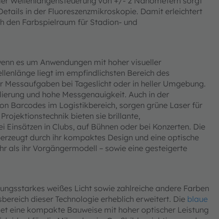
iler Wellenlängensteuerung von +/- 2 Nanometern sorgt
Details in der Fluoreszenzmikroskopie. Damit erleichtert
ch den Farbspielraum für Stadion- und
 wenn es um Anwendungen mit hoher visueller
llenlänge liegt im empfindlichsten Bereich des
r Messaufgaben bei Tageslicht oder in heller Umgebung.
lierung und hohe Messgenauigkeit. Auch in der
n Barcodes im Logistikbereich, sorgen grüne Laser für
Projektionstechnik bieten sie brillante,
ei Einsätzen in Clubs, auf Bühnen oder bei Konzerten. Die
rzeugt durch ihr kompaktes Design und eine optische
hr als ihr Vorgängermodell – sowie eine gesteigerte
ungsstarkes weißes Licht sowie zahlreiche andere Farben
reich dieser Technologie erheblich erweitert. Die
blaue
t eine kompakte Bauweise mit hoher optischer Leistung