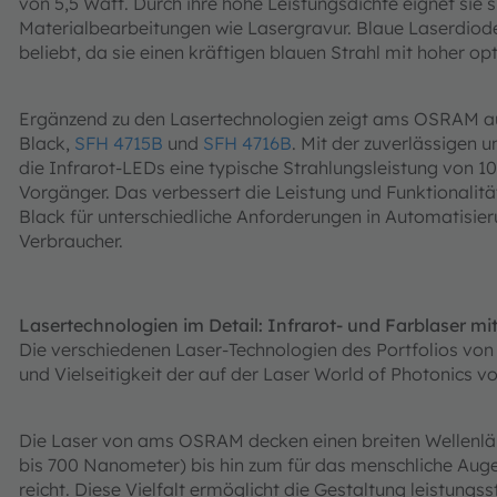
von 5,5 Watt. Durch ihre hohe Leistungsdichte eignet sie 
Materialbearbeitungen wie Lasergravur. Blaue Laserdiod
beliebt, da sie einen kräftigen blauen Strahl mit hoher op
Ergänzend zu den Lasertechnologien zeigt ams OSRAM a
Black,
SFH 4715B
und
SFH 4716B
. Mit der zuverlässigen 
die Infrarot-LEDs eine typische Strahlungsleistung von 105
Vorgänger. Das verbessert die Leistung und Funktionalit
Black für unterschiedliche Anforderungen in Automatisie
Verbraucher.
Lasertechnologien im Detail: Infrarot- und Farblaser m
Die verschiedenen Laser-Technologien des Portfolios von
und Vielseitigkeit der auf der Laser World of Photonics v
Die Laser von ams OSRAM decken einen breiten Wellenlä
bis 700 Nanometer) bis hin zum für das menschliche Aug
reicht. Diese Vielfalt ermöglicht die Gestaltung leistung