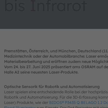
bis Infrarot
Premstätten, Österreich, und München, Deutschland (11. J
Medizintechnik oder der Automobilbranche: Laser ermö
Materialbearbeitung und eröffnen zudem neue Möglich
Vom 24. bis 27. Juni 2025 präsentiert ams OSRAM auf d
Halle A2 seine neuesten Laser-Produkte.
Optische Sensorik für Robotik und Automatisierung
Laser spielen eine entscheidende Rolle bei der hochprä
Robotik und Automatisierung. Für die 3D-Erfassung komm
Laser) Produkte, wie der
BIDOS® P3435 Q BELAGO 1.2 Dot
Flood Illuminator
zum Einsatz. Der Dot Projector mit ein