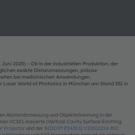
uni 2025) – Ob in der industriellen Produktion, der
glichen exakte Distanzmessungen, präzise
keiten bei medizinischen Anwendungen.
er Laser World of Photonics in München am Stand 332 in
zisen Abstandsmessung und Objekterkennung in der
en VCSEL-basierte (Vertical-Cavity Surface-Emitting
 Projector
und der
BIDOS® P2433 Q V105Q121A 850
er Wellenlänge von 940 Nanometern erzeugt ein präzises