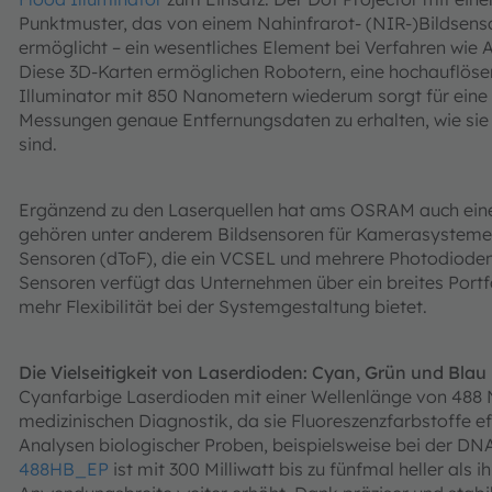
Punktmuster, das von einem Nahinfrarot- (NIR-)Bildsenso
ermöglicht – ein wesentliches Element bei Verfahren wie A
Diese 3D-Karten ermöglichen Robotern, eine hochauflösen
Illuminator mit 850 Nanometern wiederum sorgt für eine 
Messungen genaue Entfernungsdaten zu erhalten, wie sie 
sind.
Ergänzend zu den Laserquellen hat ams OSRAM auch eine
gehören unter anderem Bildsensoren für Kamerasysteme z
Sensoren (dToF), die ein VCSEL und mehrere Photodiode
Sensoren verfügt das Unternehmen über ein breites Portf
mehr Flexibilität bei der Systemgestaltung bietet.
Die Vielseitigkeit von Laserdioden: Cyan, Grün und Blau
Cyanfarbige Laserdioden mit einer Wellenlänge von 488 N
medizinischen Diagnostik, da sie Fluoreszenzfarbstoffe e
Analysen biologischer Proben, beispielsweise bei der DN
488HB_EP
ist mit 300 Milliwatt bis zu fünfmal heller als 