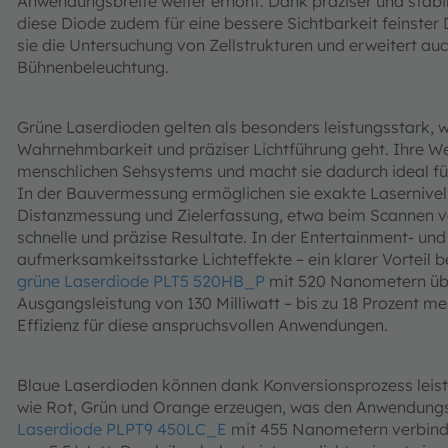
Anwendungsbreite weiter erhöht. Dank präziser und stab
diese Diode zudem für eine bessere Sichtbarkeit feinster 
sie die Untersuchung von Zellstrukturen und erweitert au
Bühnenbeleuchtung.
Grüne Laserdioden gelten als besonders leistungsstark,
Wahrnehmbarkeit und präziser Lichtführung geht. Ihre We
menschlichen Sehsystems und macht sie dadurch ideal fü
In der Bauvermessung ermöglichen sie exakte Lasernivel
Distanzmessung und Zielerfassung, etwa beim Scannen vo
schnelle und präzise Resultate. In der Entertainment- und 
aufmerksamkeitsstarke Lichteffekte – ein klarer Vorteil b
grüne Laserdiode PLT5 520HB_P
mit 520 Nanometern übe
Ausgangsleistung von 130 Milliwatt – bis zu 18 Prozent me
Effizienz für diese anspruchsvollen Anwendungen.
Blaue Laserdioden können dank Konversionsprozess leist
wie Rot, Grün und Orange erzeugen, was den Anwendungsbe
Laserdiode PLPT9 450LC_E
mit 455 Nanometern verbinde