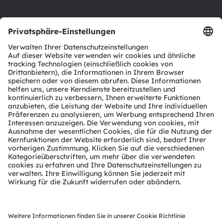
Support
Produkt Selektor
Download Center
Tools
Kundenanfragen
Technischer Support
Partner Netzwerk
Whistleblowing
© 2026 ams-OSRAM AG. All rights reserved.
Datenschutzerklärung
Nutzungsbedingungen
Terms of Trade
Impressum
Cookie Policy
AI Policy