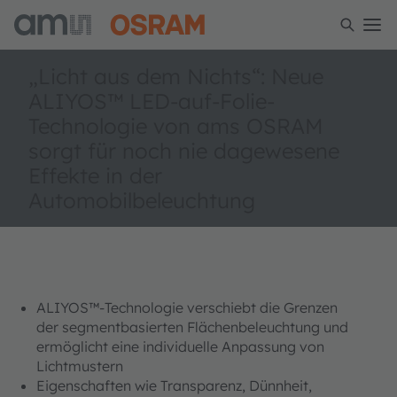
„Licht aus dem Nichts“: Neue
ALIYOS™ LED-auf-Folie-
Technologie von ams OSRAM
sorgt für noch nie dagewesene
Effekte in der
Automobilbeleuchtung
ALIYOS™-Technologie verschiebt die Grenzen
der segmentbasierten Flächenbeleuchtung und
ermöglicht eine individuelle Anpassung von
Lichtmustern
Eigenschaften wie Transparenz, Dünnheit,