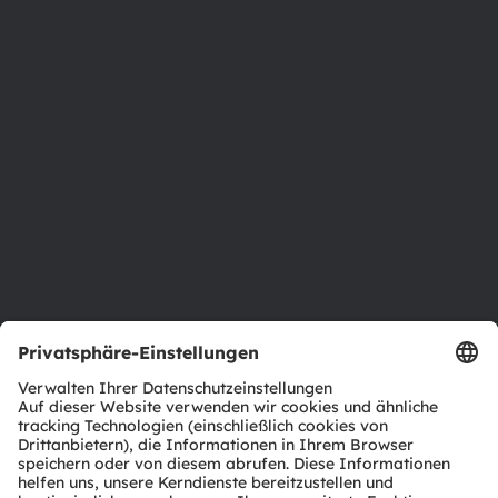
Über ams OSRAM
Newsroom
Investor Relations
Nachhaltigkeit
Standorte & Distribution
Karriere
Barrierefreiheit
Support
Produkt Selektor
Download Center
Tools
Kundenanfragen
Technischer Support
Partner Netzwerk