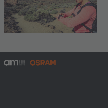
ams-OSRAM AG
Tobelbader Straße 30
8141 Premstaetten
Austria
Phone:
+43 3136 500-0