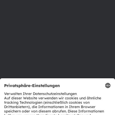
Über ams OSRAM
Newsroom
Investor Relations
Nachhaltigkeit
Standorte & Distribution
Karriere
Barrierefreiheit
Support
Produkt Selektor
Download Center
Tools
Kundenanfragen
Technischer Support