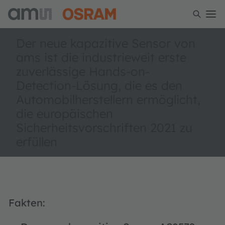
Der neue kapazitive Sensor von
ams ist die industrieweit erste
zuverlässige Hands-on-
Detection-Lösung, die es den
Automobilherstellern ermöglicht,
die europäischen
Sicherheitsvorschriften 2021 zu
erfüllen
Fakten: