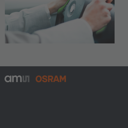
ams-OSRAM AG
Tobelbader Straße 30
8141 Premstaetten
Austria
Phone:
+43 3136 500-0