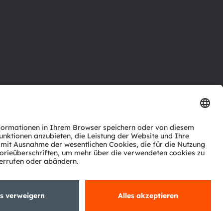
ktor
nter
agen
Support
zwerk
ng
Trade
Impressum