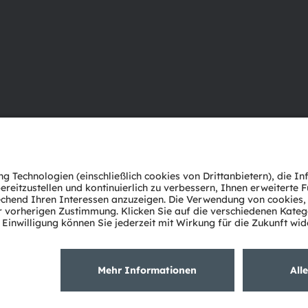
Über ams OSRAM
Support
Newsroom
Produkt Sele
Investor Relations
Download Ce
Nachhaltigkeit
Tools
Standorte & Distribution
Kundenanfr
Karriere
Technischer 
Barrierefreiheit
Partner Net
Whistleblowi
Datenschutzerklärung
Nutzungsbedingungen
Terms of 
Cookie Policy
AI Policy
粤ICP备10066670号