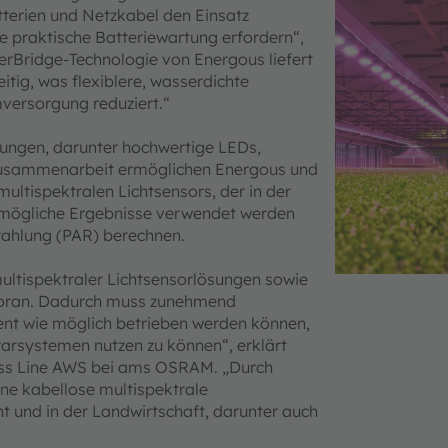
tterien und Netzkabel den Einsatz
e praktische Batteriewartung erfordern“,
rBridge-Technologie von Energous liefert
itig, was flexiblere, wasserdichte
versorgung reduziert.“
ungen, darunter hochwertige LEDs,
Zusammenarbeit ermöglichen Energous und
ltispektralen Lichtsensors, der in der
stmögliche Ergebnisse verwendet werden
rahlung (PAR) berechnen.
multispektraler Lichtsensorlösungen sowie
 voran. Dadurch muss zunehmend
zient wie möglich betrieben werden können,
arsystemen nutzen zu können“, erklärt
ess Line AWS bei ams OSRAM. „Durch
ne kabellose multispektrale
ht und in der Landwirtschaft, darunter auch