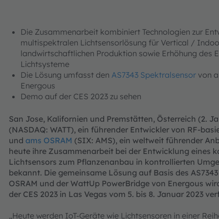
Die Zusammenarbeit kombiniert Technologien zur Entw
multispektralen Lichtsensorlösung für Vertical / Indo
landwirtschaftlichen Produktion sowie Erhöhung des 
Lichtsysteme
Die Lösung umfasst den
AS7343 Spektralsensor
von a
Energous
Demo auf der CES 2023 zu sehen
San Jose, Kalifornien und Premstätten, Österreich (2. J
(NASDAQ: WATT), ein führender Entwickler von RF-basie
und
ams OSRAM
(SIX: AMS), ein weltweit führender An
heute ihre Zusammenarbeit bei der Entwicklung eines k
Lichtsensors zum Pflanzenanbau in kontrollierten Umg
bekannt. Die gemeinsame Lösung auf Basis des AS7343
OSRAM und der WattUp PowerBridge von Energous wird
der CES 2023 in Las Vegas vom 5. bis 8. Januar 2023 ver
„Heute werden IoT-Geräte wie Lichtsensoren in einer Re