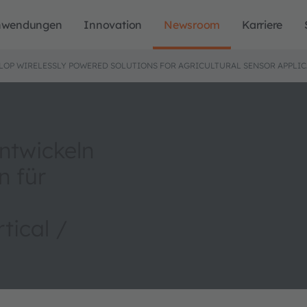
nwendungen
Innovation
Newsroom
Karriere
OP WIRELESSLY POWERED SOLUTIONS FOR AGRICULTURAL SENSOR APPLIC
twickeln
n für
ical /