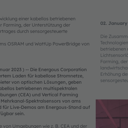
icklung einer kabellos betriebenen
02. January
or Farming, der Unterstützung der
Ertrages durch sensorgesteuerte
Die Zusamme
Technologien
ms OSRAM und WattUp PowerBridge von
betriebenen 
Lichtsensorl
Farming, der
landwirtscha
anuar 2023 ) -- Die Energous Corporation
Erhöhung de
rtem Laden für kabellose Stromnetze,
sensorgeste
bieter von optischen Lösungen, geben
abellos betriebenen multispektralen
ebungen (CEA) und Vertical Farming
 Mehrkanal-Spektralsensors von ams
 für Live-Demos am Energous-Stand auf
fügbar sein.
ihe von Umgebungen wie z. B. CEA und der