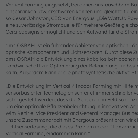
Vertical Farming eingesetzt, bei denen austauschbare Ba
einschränken bzw. erschweren können und gleichzeitig ein
so Cesar Johnston, CEO von Energous. „Die WattUp Powe
eine zuverlässige Stromquelle für mehrere Geräte gleichze
Gerätedesigns ermöglicht und den Aufwand für die Strom
ams OSRAM ist ein führender Anbieter von optischen Lös
optische Komponenten und Lichtsensoren. Durch diese 
ams OSRAM die Entwicklung eines kabellos betriebenen mu
Landwirtschaft zur Optimierung der Beleuchtung für be
kann. Außerdem kann er die photosynthetische aktive St
„Die Entwicklung im Vertical / Indoor Farming mit Hilfe 
sensorbasierter Technologien schreitet immer schneller
sichergestellt werden, dass die Sensoren im Feld so effi
um eine optimale Pflanzenbeleuchtung in innovativen Agr
Wim Renirie, Vice President and General Manager Busin
unsere Zusammenarbeit mit Energous präsentieren wir ei
Lichtsensorlösung, die dieses Problem in der Pflanzenzuc
Vertical Farming, eindämmen kann.“