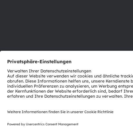
ams-OSRAM AG
Tobelbader Straße 30
8141 Premstaetten
Austria
Phone:
+43 3136 500-0
© 2026 ams-OSRAM AG. All rights reserved.