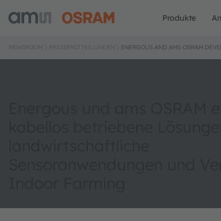
Produkte
A
NEWSROOM
PRESSEMITTEILUNGEN
ENERGOUS AND AMS OSRAM DEVEL
Energous und ams OSRAM en
kabellos betriebene Lösunge
landwirtschaftliche
Sensoranwendungen und Vert
Indoor Farming