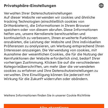
Produkt Selektor
Download Center
Tools
Kundenanfragen
Technischer Support
Partner Netzwerk
Whistleblowing
© 2026 ams-OSRAM AG. All rights reserved.
Datenschutzerklärung
Nutzungsbedingungen
Terms of Trade
Impressum
Cookie Policy
AI Policy
粤ICP备10066670号