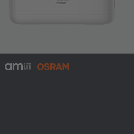
ams-OSRAM AG
Tobelbader Straße 30
8141 Premstaetten
Austria
Phone:
+43 3136 500-0