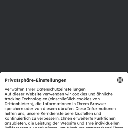
Über ams OSRAM
Newsroom
Investor Relations
Nachhaltigkeit
Standorte & Distribution
Karriere
Barrierefreiheit
Support
Produkt Selektor
Download Center
Tools
Kundenanfragen
Technischer Support
Partner Netzwerk
Whistleblowing