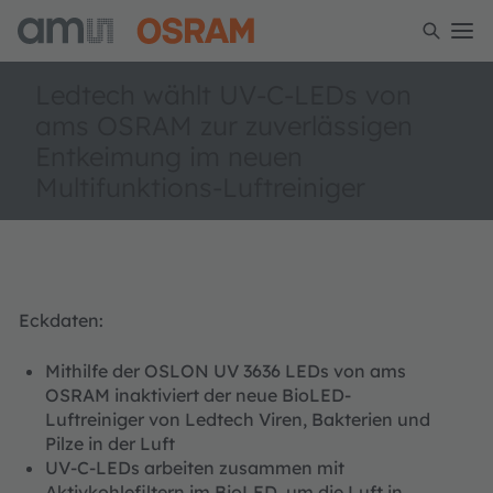
Ledtech wählt UV-C-LEDs von
ams OSRAM zur zuverlässigen
Entkeimung im neuen
Multifunktions-Luftreiniger
Eckdaten:
Mithilfe der OSLON UV 3636 LEDs von ams
OSRAM inaktiviert der neue BioLED-
Luftreiniger von Ledtech Viren, Bakterien und
Pilze in der Luft
UV-C-LEDs arbeiten zusammen mit
Aktivkohlefiltern im BioLED, um die Luft in