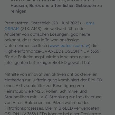
Häusern, Büros und öffentlichen Gebäuden zu
reinigen
Premstätten, Österreich (28 . Juni 2022) --
ams
OSRAM
(SIX: AMS), ein weltweit führender
Anbieter von optischen Lösungen, gab heute
bekannt, dass das in Taiwan ansässige
Unternehmen Ledtech (
www.ledtech.com.tw
) die
High-Performance-UV-C-LEDs OSLON™ UV 3636
für die Entkeimungsfunktion in seinem neuen
intelligenten Luftreiniger BioLED gewählt hat.
Mithilfe von innovativen aktiven antibakteriellen
Methoden zur Luftreinigung kombiniert der BioLED
einen Aktivkohlefilter zur Beseitigung von
Feinstaub wie PM2,5, Pollen, Schimmel und
Staubmilben mit UV-C-Strahlung zur Inaktivierung
von Viren, Bakterien und Pilzen während des
Filtrationsprozesses. Die im BioLED verwendeten
OSLON UV 3636 LEDs können bei einer Dosierrate