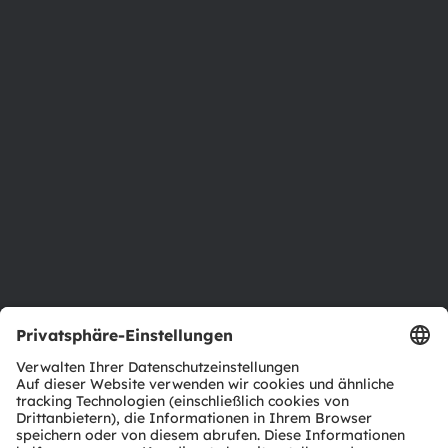
Über ams OSRAM
Newsroom
Investor Relations
Nachhaltigkeit
Standorte & Distribution
Karriere
Barrierefreiheit
Support
Produkt Selektor
Download Center
Tools
Kundenanfragen
Technischer Support