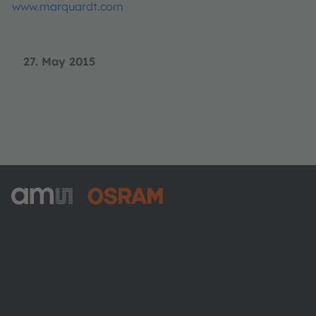
www.marquardt.com
27. May 2015
ams-OSRAM AG
Tobelbader Straße 30
8141 Premstaetten
Austria
Phone:
+43 3136 500-0