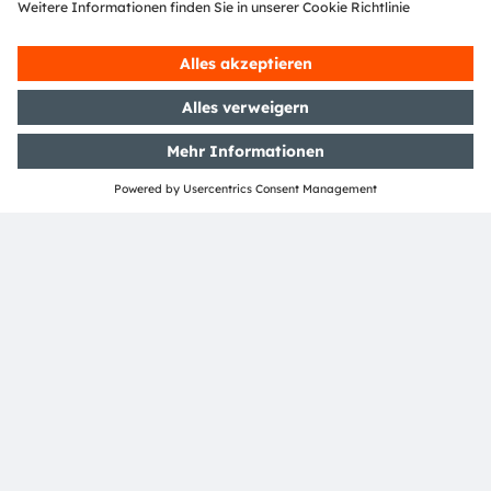
Media Relations
Andrea Gregori
Phone:
+49 89 6213-2519
Email:
andrea.gregori@ams-osram.com
ams-osram.com